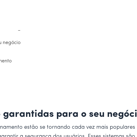
−
u negócio
mento
 garantidas para o seu negóc
onamento estão se tornando cada vez mais populares
 garantir a segurança dos usuários. Esses sistemas sã