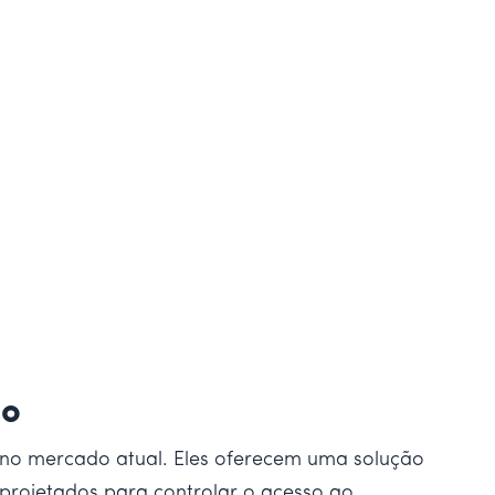
io
 no mercado atual. Eles oferecem uma solução
o projetados para controlar o acesso ao