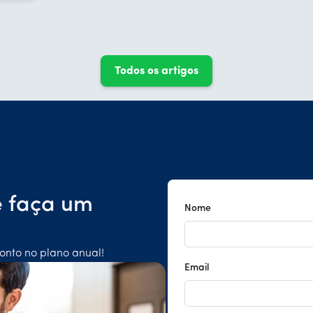
Todos os artigos
e faça um
Nome
onto no plano anual!
Email