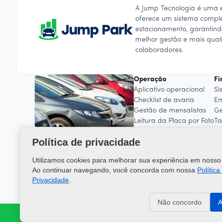
A Jump Tecnologia é uma 
oferece um sistema comple
estacionamento, garantindo
melhor gestão e mais qual
colaboradores.
Operação
Fi
Aplicativo operacional
Si
Checklist de avaria
Em
Gestão de mensalistas
Ge
Leitura da Placa por Foto
Ta
Fo
Política de privacidade
Utilizamos cookies para melhorar sua experiência em nosso 
Ao continuar navegando, você concorda com nossa
Política
Privacidade
.
Não concordo
A
© 2026 - Jump Park. Todos os direitos reservados