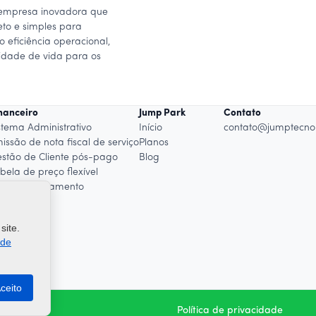
empresa inovadora que
to e simples para
 eficiência operacional,
idade de vida para os
nanceiro
Jump Park
Contato
stema Administrativo
Início
contato@jumptecno
issão de nota fiscal de serviço
Planos
stão de Cliente pós-pago
Blog
bela de preço flexível
lha de Pagamento
site.
 de
ceito
Política de privacidade