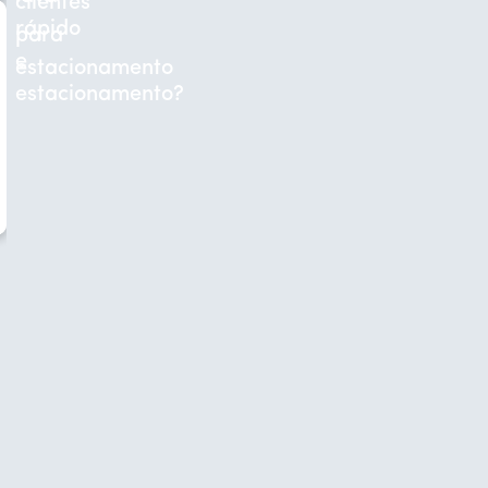
clientes
rápido
para
e
estacionamento
estacionamento?