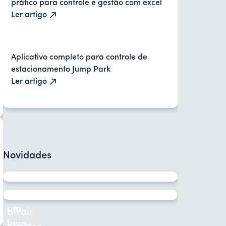
prático para controle e gestão com excel
Ler artigo
Aplicativo completo para controle de
estacionamento Jump Park
Ler artigo
Novidades
Como
gerenciar
Como
um
atrair
lava-