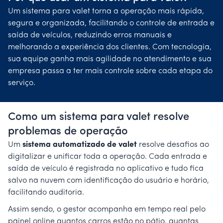
Um sistema para valet torna a operação mais rápida,
segura e organizada, facilitando o controle de entrada e
saída de veículos, reduzindo erros manuais e
melhorando a experiência dos clientes. Com tecnologia,
sua equipe ganha mais agilidade no atendimento e sua
empresa passa a ter mais controle sobre cada etapa do
serviço.
Como um sistema para valet resolve
problemas de operação
Um
sistema automatizado de valet
resolve desafios ao
digitalizar e unificar toda a operação. Cada entrada e
saída de veículo é registrada no aplicativo e tudo fica
salvo na nuvem com identificação do usuário e horário,
facilitando auditoria.
Assim sendo, o gestor acompanha em tempo real pelo
painel online quantos carros estão no pátio, quantas