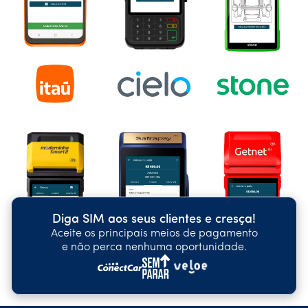
Diga SIM aos seus clientes e cresça!
Aceite os principais meios de pagamento
e não perca nenhuma oportunidade.