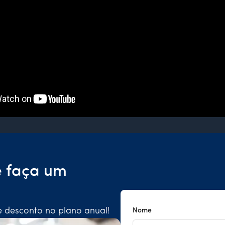
e faça um
e desconto no plano anual!
Nome