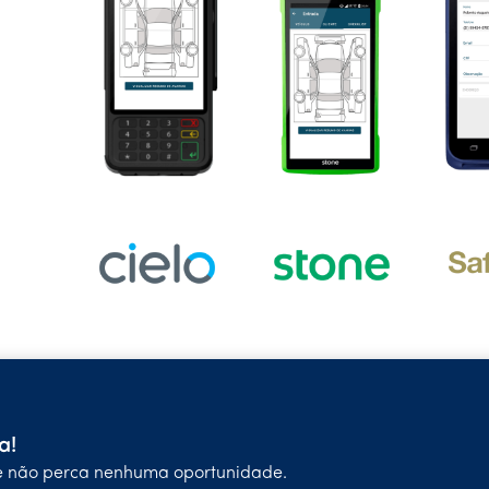
a!
 e não perca nenhuma oportunidade.