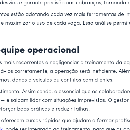
desvios e garante precisão nas cobranças, tornando o 
tos estão adotando cada vez mais ferramentas de intel
s e maximizar o uso de cada vaga. Essa análise perm
equipe operacional
s mais recorrentes é negligenciar o treinamento da 
zá-los corretamente, a operação será ineficiente. Alé
rios, danos a veículos ou conflitos com clientes.
estimento. Assim sendo, é essencial que os colaborad
— e saibam lidar com situações imprevistas. O gestor
forçar boas práticas e reduzir falhas.
, oferecem cursos rápidos que ajudam a formar profis
rk
, pode ser integrado ao treinamento, para que os 