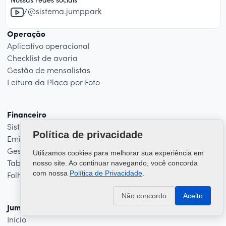
Nossas redes sociais
/@sistema.jumppark
Operação
Aplicativo operacional
Checklist de avaria
Gestão de mensalistas
Leitura da Placa por Foto
Financeiro
Sistema Administrativo
Política de privacidade
Emissão de nota fiscal de serviço
Gestão de Cliente pós-pago
Utilizamos cookies para melhorar sua experiência em
nosso site. Ao continuar navegando, você concorda
Tabela de preço flexível
com nossa
Política de Privacidade
.
Folha de Pagamento
Não concordo
Aceito
Jump Park
Início